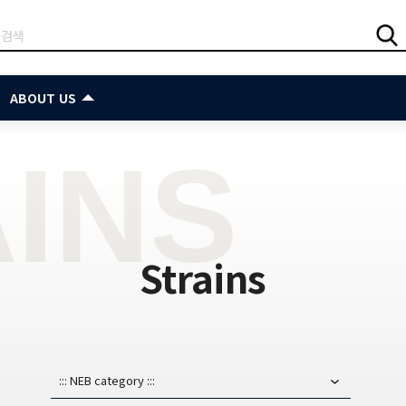
ABOUT US
INS
INS
INS
Strains