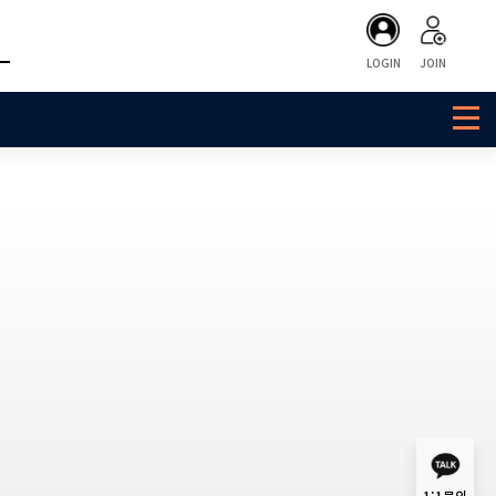
LOGIN
JOIN
1:1문의