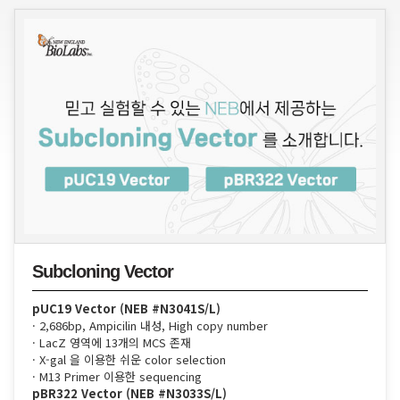
Subcloning Vector
pUC19 Vector (NEB #N3041S/L)
· 2,686bp, Ampicilin 내성, High copy number
· LacZ 영역에 13개의 MCS 존재
· X-gal 을 이용한 쉬운 color selection
· M13 Primer 이용한 sequencing
pBR322 Vector (NEB #N3033S/L)