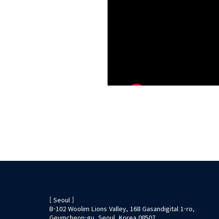
[ Seoul ]
B-102 Woolim Lions Valley, 168 Gasandigital 1-ro,
Geumcheon-gu, Seoul, Korea 08507