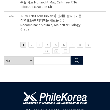
추출 키트 Monarch® Mag Cell-free RNA
(cfRNA) Extraction Kit
[NEW ENGLAND Biolabs] 신제품 출시 | 기존
484
천연 BSA를 대체하는 새로운 방법
Recombinant Albumin, Molecular Biology
Grade
1
2
3
4
5
6
7
8
9
10