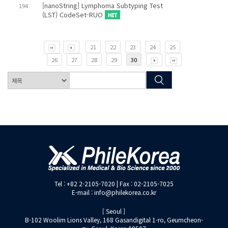
[nanoString] Lymphoma Subtyping Test
194
(LST) CodeSet-RUO
21
22
23
24
25
26
27
28
29
30
Tel : +82 2-2105-7020 | Fax : 02-2105-7025
E-mail : info@philekorea.co.kr
[ Seoul ]
B-102 Woolim Lions Valley, 168 Gasandigital 1-ro, Geumcheon-