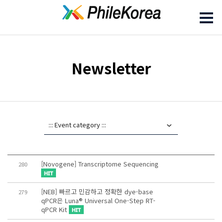
Newsletter
[Novogene] Transcriptome Sequencing
280
[NEB] 빠르고 민감하고 정확한 dye-base
279
qPCR은 Luna® Universal One-Step RT-
qPCR Kit