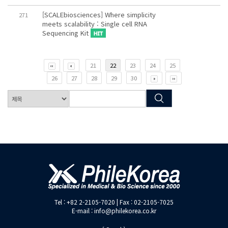
[SCALEbiosciences] Where simplicity
271
meets scalability : Single cell RNA
Sequencing Kit
21
22
23
24
25
26
27
28
29
30
Tel : +82 2-2105-7020 | Fax : 02-2105-7025
E-mail : info@philekorea.co.kr