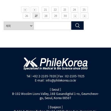
21
22
23
24
25
26
27
28
29
30
Tel : +82 2-2105-7020 | Fax : 02-2105-7025
E-mail : info@philekorea.co.kr
[ Seoul ]
B-102 Woolim Lions Valley, 168 Gasandigital 1-ro, Geumcheon-
gu, Seoul, Korea 08507
[ Daejeon ]