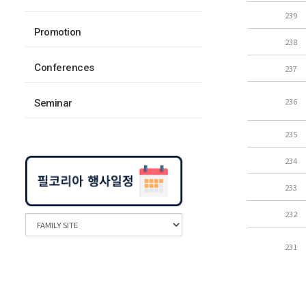
239
Promotion
238
Conferences
237
236
Seminar
235
234
233
232
231