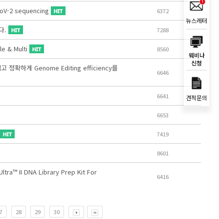
oV-2 sequencing
6372
뉴스레터
다.
7288
e & Multi
8560
웨비나
신청
 쉽고 정확하게 Genome Editing efficiency를
6646
6641
견적문의
6653
7419
8601
™ II DNA Library Prep Kit For
6416
7
28
29
30