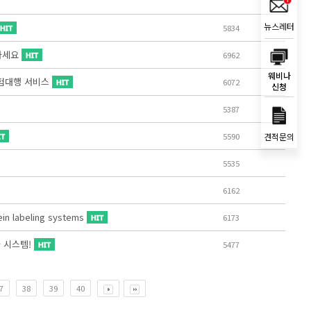
뉴스레터
5834
게 하세요
6962
웨비나
r®실험대행 서비스
6072
신청
5387
견적문의
5590
5535
6162
in labeling systems
6173
동화 시스템!
5477
7
38
39
40