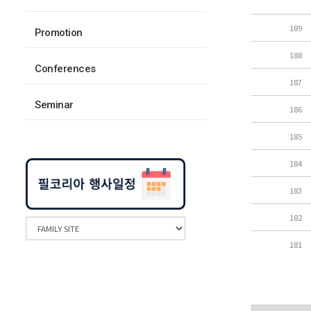
189
Promotion
188
Conferences
187
Seminar
186
185
184
183
182
181