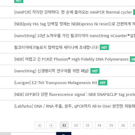
[miniPCR] 작지만 강력하다. 한 손에 들어오는 miniPCR thermal cycler
[NEB]poly-His tag 단백질 정제는 NEBExpress Ni resin으로 간편하
[nanoString] 10년 노하우를 가진 필코리아의 nanoString nCounte
필코리아테크놀로지 협력업체 세미나에 초대합니다!
[NEB] 어렵고 긴 PCR은 Phusion® High-Fidelity DNA Polymerases
[nanoString] 신경병리학 연구자를 위한 패널!
[Lucigen] EZ-Tn5 Transposon Mutagenesis Kit
[NEB] GFP보다 강한 fluorescence signal : NEB SNAP&CLIP tag prote
[LabTurbo] DNA / RNA 추출, 분주, qPCR까지 All-In-One! 완전한 자
31
32
33
34
35
36
3