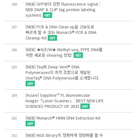
[NEB] GFP보다 강한 fluorescence signal :
288
NEB SNAP & CLIP tag protein labeling
systems
[NEB] PCR & DNA Clean up을 고농도로
287
빠르게 할 수 있는 Monarch® PCR & DNA
Cleanup Kit
[NEB] ★N/E/W★ Methyl-seq, FFPE DNA를
286
위한 새로운 shearing 방법!
[NEB] Taq와 Deep Vent® DNA
285
Polymerases의 최적 조합으로 개발된
OneTaq® DNA Polymerase를 소개합니다.
[Azure] Sapphire™ FL Biomolecular
284
Imager「Laser-Scanner」: BEST NEW LIFE
SCIENCES PRODUCT OF 2023
[NEB] Monarch® HMW DNA Extraction Kit
283
[NEB] NGS library의 정확하게 정량화를 할 수
282