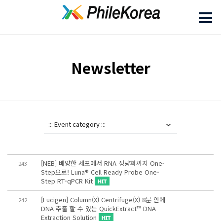
Newsletter
[NEB] 배양한 세포에서 RNA 정량화까지 One-
243
Step으로! Luna® Cell Ready Probe One-
Step RT-qPCR Kit
[Lucigen] Column(X) Centrifuge(X) 8분 안에
242
DNA 추출 할 수 있는 QuickExtract™ DNA
Extraction Solution