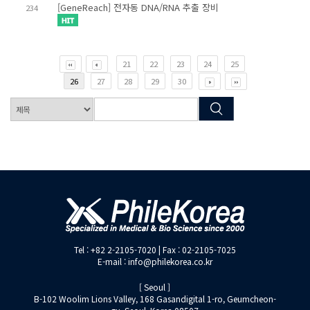
[GeneReach] 전자동 DNA/RNA 추출 장비
234
21
22
23
24
25
26
27
28
29
30
Tel : +82 2-2105-7020 | Fax : 02-2105-7025
E-mail : info@philekorea.co.kr
[ Seoul ]
B-102 Woolim Lions Valley, 168 Gasandigital 1-ro, Geumcheon-