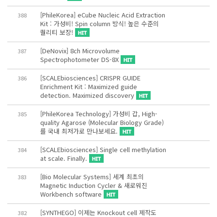
[PhileKorea] eCube Nucleic Acid Extraction
388
Kit : 가성비! Spin column 방식! 높은 수준의
퀄리티 보장!
[DeNovix] 8ch Microvolume
387
Spectrophotometer DS-8X
[SCALEbiosciences] CRISPR GUIDE
386
Enrichment Kit : Maximized guide
detection. Maximized discovery
[PhileKorea Technology] 가성비 갑, High-
385
quality Agarose (Molecular Biology Grade)
를 국내 최저가로 만나보세요.
[SCALEbiosciences] Single cell methylation
384
at scale. Finally.
[Bio Molecular Systems] 세계 최초의
383
Magnetic Induction Cycler & 새로워진
Workbench software
[SYNTHEGO] 이제는 Knockout cell 제작도
382