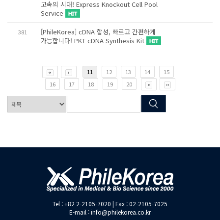
고속의 시대! Express Knockout Cell Pool
Service
[PhileKorea] cDNA 합성, 빠르고 간편하게
381
가능합니다! PKT cDNA Synthesis Kit
11
12
13
14
15
16
17
18
19
20
Tel : +82 2-2105-7020 | Fax : 02-2105-7025
E-mail : info@philekorea.co.kr