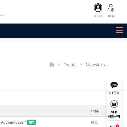
LOGIN
JOIN
Events
Newsletter
1:1문의
조회수
NEB
샘플신청
Authenticase™
6301