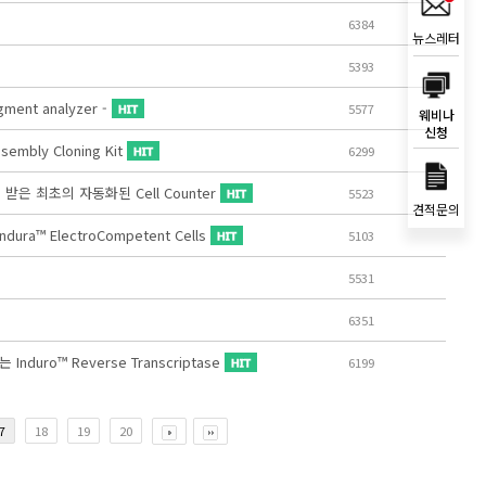
6384
뉴스레터
5393
ment analyzer -
5577
웨비나
신청
mbly Cloning Kit
6299
인증을 받은 최초의 자동화된 Cell Counter
5523
견적문의
Endura™ ElectroCompetent Cells
5103
5531
6351
uro™ Reverse Transcriptase
6199
7
18
19
20