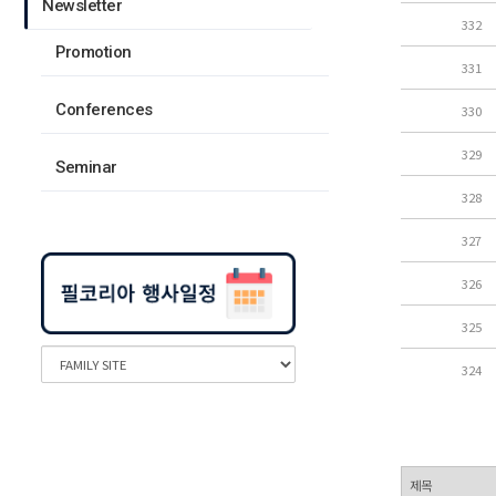
Newsletter
332
Promotion
331
Conferences
330
329
Seminar
328
327
326
325
324