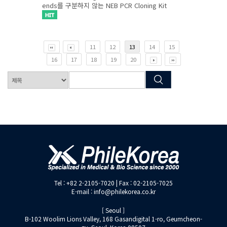
ends를 구분하지 않는 NEB PCR Cloning Kit
11
12
13
14
15
16
17
18
19
20
Tel : +82 2-2105-7020 | Fax : 02-2105-7025
E-mail : info@philekorea.co.kr
[ Seoul ]
B-102 Woolim Lions Valley, 168 Gasandigital 1-ro, Geumcheon-