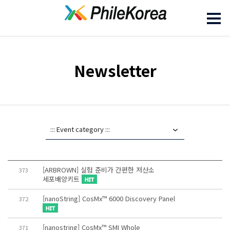
Newsletter
[ARBROWN] 실험 준비가 간편한 저산소
373
세포배양키트
[nanoString] CosMx™ 6000 Discovery Panel
372
[nanostring] CosMx™ SMI Whole
371