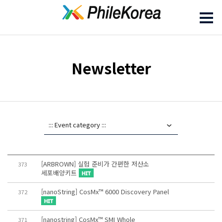
Newsletter
[ARBROWN] 실험 준비가 간편한 저산소
373
세포배양키트
[nanoString] CosMx™ 6000 Discovery Panel
372
[nanostring] CosMx™ SMI Whole
371