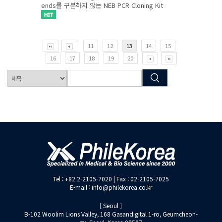
ends를 구분하지 않는 NEB PCR Cloning Kit
11
12
13
14
15
16
17
18
19
20
Tel : +82 2-2105-7020 | Fax : 02-2105-7025
E-mail : info@philekorea.co.kr
[ Seoul ]
B-102 Woolim Lions Valley, 168 Gasandigital 1-ro, Geumcheon-