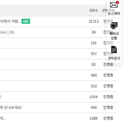
조회수
진행/종료
뉴스레터
리아에서 저렴..
21712
진행중
s | 30..
26
진행중
웨비나
신청
101
진행중
357
진행중
견적문의
82
진행중
360
진행중
532
진행중
!
1034
진행중
가격에 만나보세요!
940
진행중
데..
1089
진행중