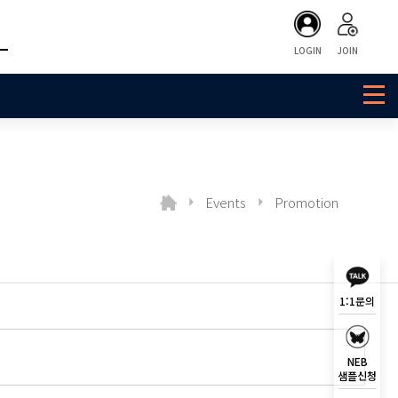
LOGIN
JOIN
Events
Promotion
1:1문의
NEB
샘플신청