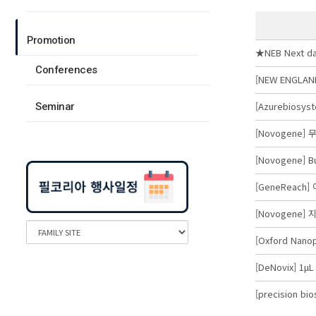
Promotion
★NEB Next 
Conferences
[NEW ENGLAND
[Azurebios
Seminar
[Novogene]
[Novogene] 
[GeneReach]
[Novogene]
[Oxford Nan
[DeNovix] 
[precision b