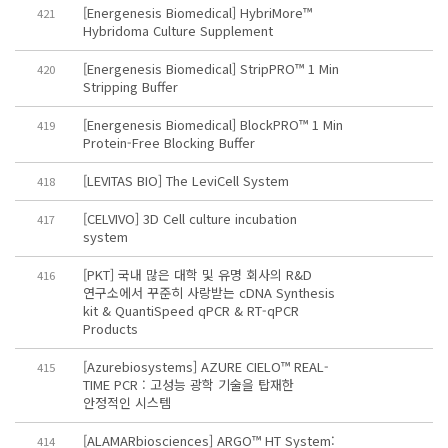
[Energenesis Biomedical] HybriMore™
421
Hybridoma Culture Supplement
[Energenesis Biomedical] StripPRO™ 1 Min
420
Stripping Buffer
[Energenesis Biomedical] BlockPRO™ 1 Min
419
Protein-Free Blocking Buffer
[LEVITAS BIO] The LeviCell System
418
[CELVIVO] 3D Cell culture incubation
417
system
[PKT] 국내 많은 대학 및 유명 회사의 R&D
416
연구소에서 꾸준히 사랑받는 cDNA Synthesis
kit & QuantiSpeed qPCR & RT-qPCR
Products
[Azurebiosystems] AZURE CIELO™ REAL-
415
TIME PCR : 고성능 광학 기술을 탑재한
안정적인 시스템
[ALAMARbiosciences] ARGO™ HT System:
414