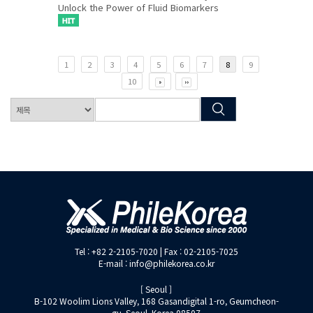
Unlock the Power of Fluid Biomarkers
1
2
3
4
5
6
7
8
9
10
Tel : +82 2-2105-7020 | Fax : 02-2105-7025
E-mail : info@philekorea.co.kr
[ Seoul ]
B-102 Woolim Lions Valley, 168 Gasandigital 1-ro, Geumcheon-
gu, Seoul, Korea 08507