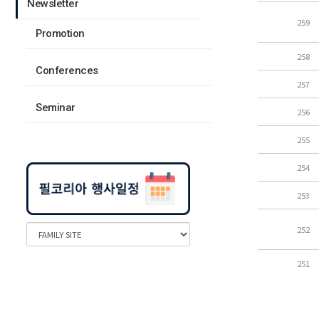
Newsletter
259
Promotion
258
Conferences
257
Seminar
256
255
254
253
252
251