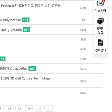
rk® Products와 효율적이고 정확한 실험 결과를
6881
뉴스레터
A Polymerase
7193
웨비나
 Imaging system
6123
신청
5947
6294
견적문의
5681
영동장치 Qsep1-Plus
6217
비 3D Cell Culture Technology
6158
6158
7
28
29
30