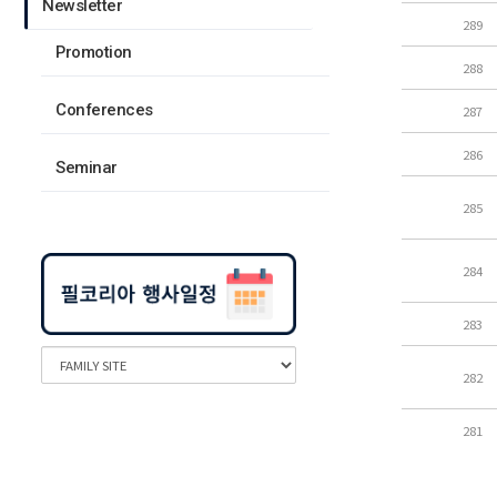
Newsletter
289
Promotion
288
Conferences
287
286
Seminar
285
284
283
282
281