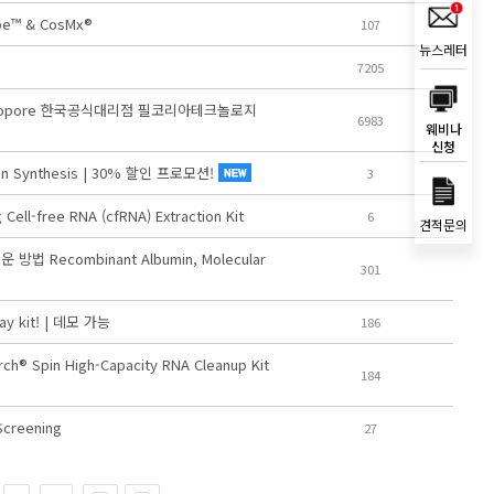
ape™ & CosMx®
107
뉴스레터
7205
xford Nanopore 한국공식대리점 필코리아테크놀로지
6983
웨비나
신청
n Synthesis | 30% 할인 프로모션!
3
l-free RNA (cfRNA) Extraction Kit
6
견적문의
법 Recombinant Albumin, Molecular
301
y kit! | 데모 가능
186
Spin High-Capacity RNA Cleanup Kit
184
Screening
27