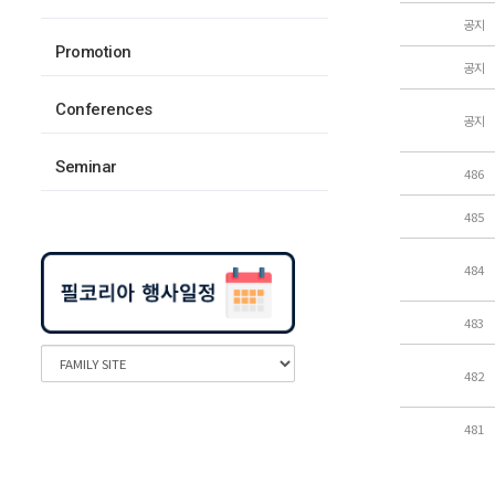
공지
Promotion
공지
Conferences
공지
Seminar
486
485
484
483
482
481