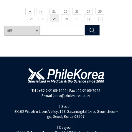
21
22
23
24
25
26
27
28
29
30
Tel : +82 2-2105-7020 | Fax : 02-2105-7025
E-mail : info@philekorea.co.kr
[ Seoul ]
B-102 Woolim Lions Valley, 168 Gasandigital 1-ro, Geumcheon-
gu, Seoul, Korea 08507
[ Daejeon ]