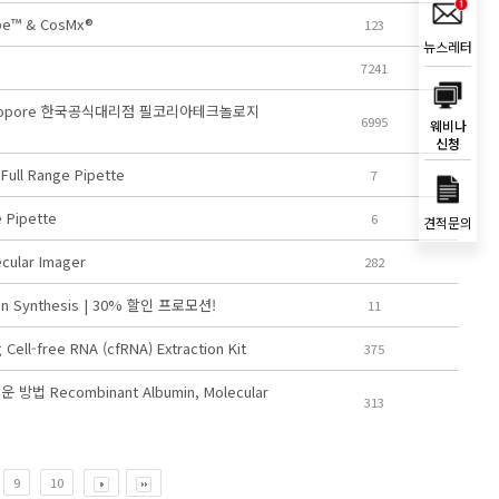
ape™ & CosMx®
123
뉴스레터
7241
xford Nanopore 한국공식대리점 필코리아테크놀로지
6995
웨비나
신청
l Range Pipette
7
e Pipette
6
견적문의
ecular Imager
282
n Synthesis | 30% 할인 프로모션!
11
l-free RNA (cfRNA) Extraction Kit
375
법 Recombinant Albumin, Molecular
313
9
10