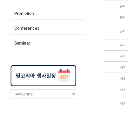
공지
Promotion
공지
Conferences
공지
Seminar
489
488
487
486
485
484