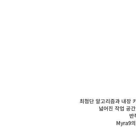
최첨단 알고리즘과 내장 카
넓어진 작업 공간
반
Myra9