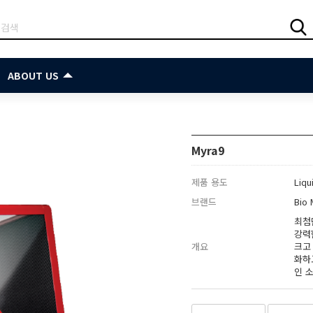
ABOUT US
Myra9
제품 용도
Liqu
브랜드
Bio 
최첨
강력
개요
크고
화하
인 