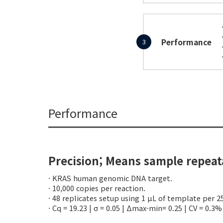
Performance
3
Performance
Precision; Means sample repeata
· KRAS human genomic DNA target.
· 10,000 copies per reaction.
· 48 replicates setup using 1 µL of template per 2
· Cq = 19.23 | σ = 0.05 | Δmax-min= 0.25 | CV = 0.3%