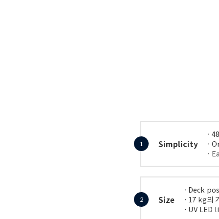
· 4
Simplicity
· O
1
· E
· Deck p
Size
· 17 kg의
2
· UV LED 