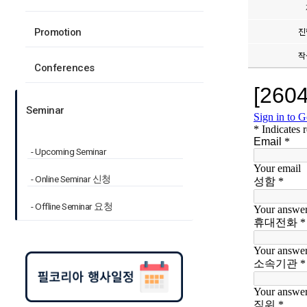
진
Promotion
작
Conferences
Seminar
- Upcoming Seminar
- Online Seminar 신청
- Offline Seminar 요청