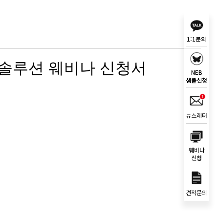
1:1문의
NEB
샘플신청
뉴스레터
웨비나
신청
견적문의