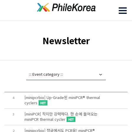
Newsletter
[minipcrbio] Up-Grade된 miniPCR® thermal
4
cyclers
[miniPCR] 작지만 강력하다. 한 손에 들어오는
3
miniPCR thermal cycler
[minipcrbio] 정글에서도 PCR을! miniPCR®
2