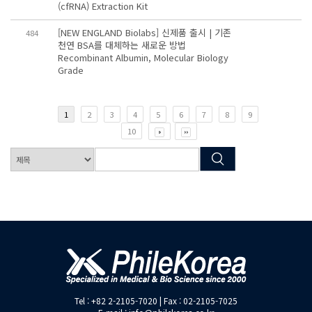
(cfRNA) Extraction Kit
[NEW ENGLAND Biolabs] 신제품 출시 | 기존
484
천연 BSA를 대체하는 새로운 방법
Recombinant Albumin, Molecular Biology
Grade
1
2
3
4
5
6
7
8
9
10
Tel : +82 2-2105-7020 | Fax : 02-2105-7025