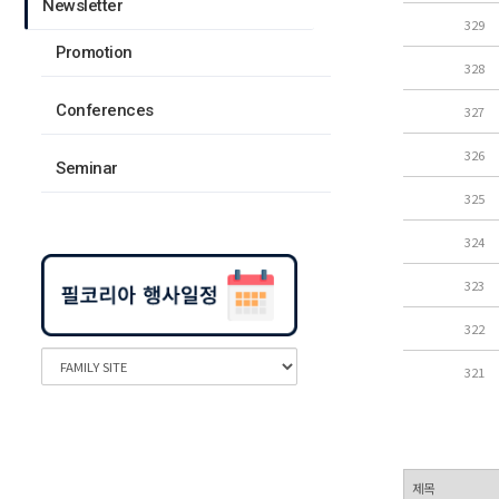
Newsletter
329
Promotion
328
Conferences
327
326
Seminar
325
324
323
322
321