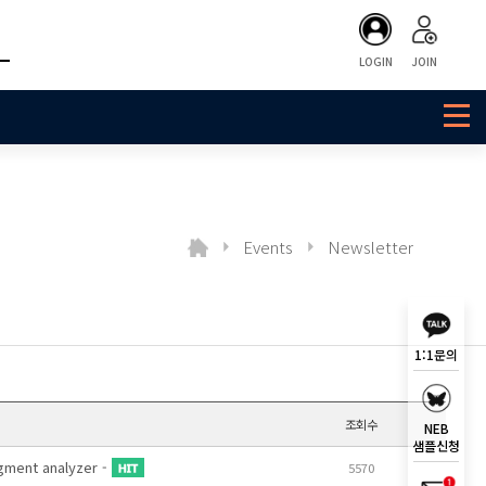
LOGIN
JOIN
Events
Newsletter
1:1문의
조회수
NEB
샘플신청
ment analyzer -
5570