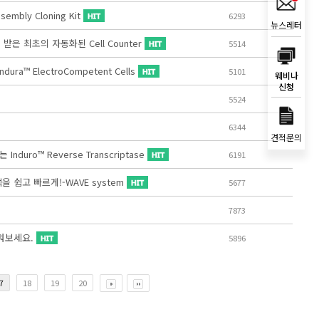
mbly Cloning Kit
6293
뉴스레터
인증을 받은 최초의 자동화된 Cell Counter
5514
Endura™ ElectroCompetent Cells
5101
웨비나
신청
5524
6344
견적문의
uro™ Reverse Transcriptase
6191
석을 쉽고 빠르게!-WAVE system
5677
7873
 키워보세요.
5896
7
18
19
20