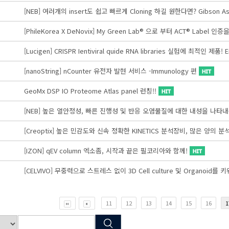
[NEB] 여러개의 insert도 쉽고 빠르게 Cloning 하길 원한다면? Gibson Asse
[PhileKorea X DeNovix] My Green Lab® 으로 부터 ACT® Label 
[Lucigen] CRISPR Ientiviral quide RNA libraries 실험에 최적인 제품! 
[nanoString] nCounter 유전자 발현 서비스 -Immunology 편
GeoMx DSP IO Proteome Atlas panel 런칭!!
[NEB] 높은 열안정성, 빠른 진행성 및 반응 오염물질에 대한 내성을 나타내는 Ind
[Creoptix] 높은 민감도와 신속 정확한 KINETICS 분석장비, 많은 양의 분
[IZON] qEV column 엑소좀, 시작과 끝은 필코리아와 함께!
[CELVIVO] 무중력으로 스트레스 없이 3D Cell culture 및 Organoid를
11
12
13
14
15
16
1