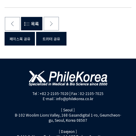
페이스북 공유
트위터 공유
Tel : +82 2-2105-7020 | Fax : 02-2105-7025
E-mail : info@philekorea.co.kr
[ Seoul ]
B-102 Woolim Lions Valley, 168 Gasandigital 1-ro, Geumcheon-
gu, Seoul, Korea 08507
[ Daejeon ]