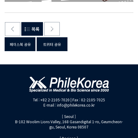
페이스북 공유
트위터 공유
Tel : +82 2-2105-7020 | Fax : 02-2105-7025
E-mail : info@philekorea.co.kr
[ Seoul ]
B-102 Woolim Lions Valley, 168 Gasandigital 1-ro, Geumcheon-
gu, Seoul, Korea 08507