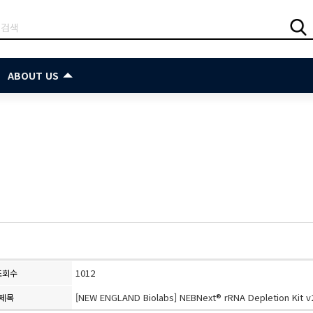
ABOUT US
1012
조회수
[NEW ENGLAND Biolabs] NEBNext® rRNA Depletion Kit v
제목