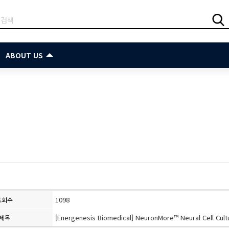
ABOUT US
1098
조회수
[Energenesis Biomedical] NeuronMore™ Neural Cell Cul
제목