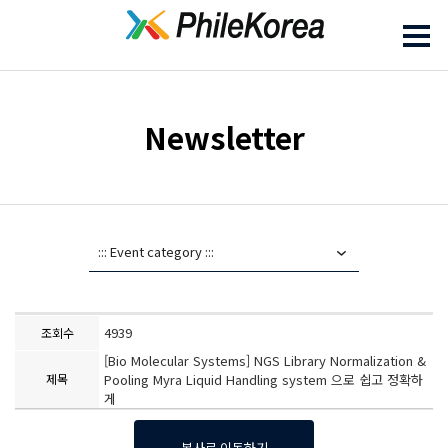
Newsletter
4939
조회수
[Bio Molecular Systems] NGS Library Normalization &
제목
Pooling Myra Liquid Handling system 으로 쉽고 정확하
게
본사로 이동하기