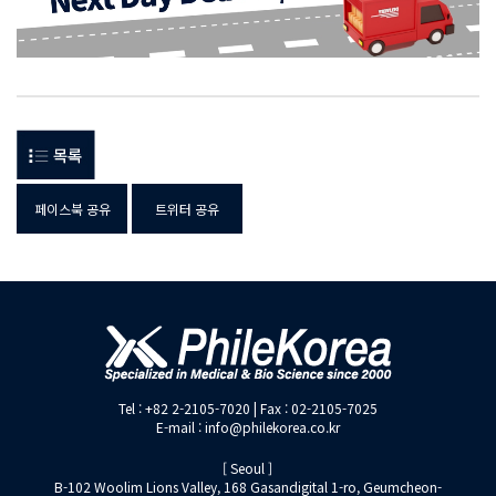
페이스북 공유
트위터 공유
Tel : +82 2-2105-7020 | Fax : 02-2105-7025
E-mail : info@philekorea.co.kr
[ Seoul ]
B-102 Woolim Lions Valley, 168 Gasandigital 1-ro, Geumcheon-