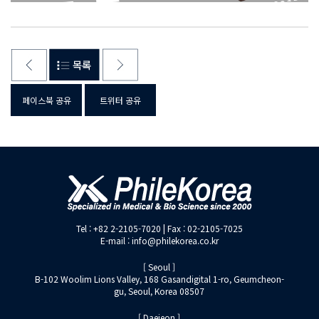
페이스북 공유
트위터 공유
Tel : +82 2-2105-7020 | Fax : 02-2105-7025
E-mail : info@philekorea.co.kr
[ Seoul ]
B-102 Woolim Lions Valley, 168 Gasandigital 1-ro, Geumcheon-
gu, Seoul, Korea 08507
[ Daejeon ]