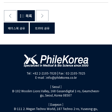
페이스북 공유
트위터 공유
Tel : +82 2-2105-7020 | Fax : 02-2105-7025
E-mail : info@philekorea.co.kr
[ Seoul ]
B-102 Woolim Lions Valley, 168 Gasandigital 1-ro, Geumcheon-
gu, Seoul, Korea 08507
[ Daejeon ]
B-111 2. Megan Techno World, 187 Techno 2-ro, Yuseong-gu,