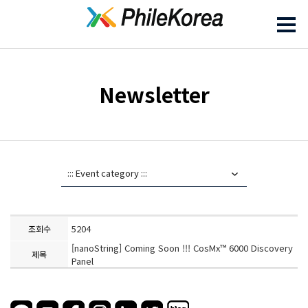
Newsletter
5204
조회수
[nanoString] Coming Soon !!! CosMx™ 6000 Discovery
제목
Panel