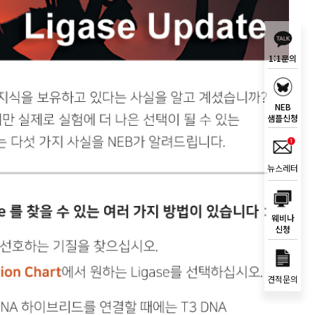
1:1문의
NEB
샘플신청
뉴스레터
웨비나
신청
견적문의