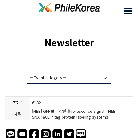
Newsletter
6182
조회수
[NEB] GFP보다 강한 fluorescence signal : NEB
제목
SNAP&CLIP tag protein labeling systems