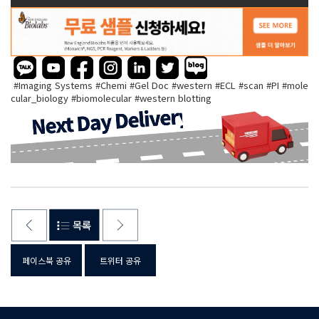
#Imaging Systems #Chemi #Gel Doc #western #ECL #scan #PI #mole
cular_biology #biomolecular #western blotting
페이스북 공유
트위터 공유