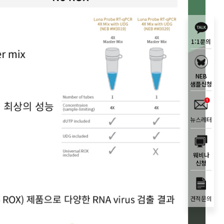
1:1문의
NEB
샘플신청
뉴스레터
웨비나
신청
견적문의