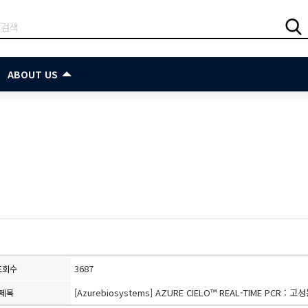
ABOUT US
3687
조회수
[Azurebiosystems] AZURE CIELO™ REAL-TIME PC
제목