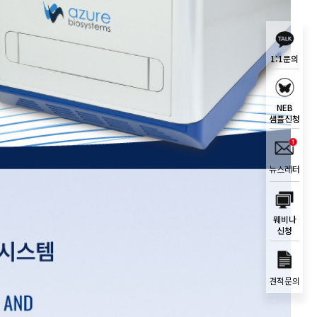
1:1문의
NEB
샘플신청
뉴스레터
웨비나
신청
견적문의