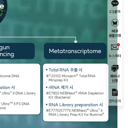
1:1문의
NEB
샘플신청
뉴스레터
웨비나
신청
견적문의