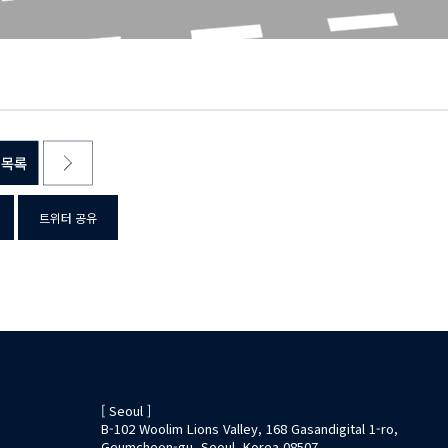
트위터 공유
[ Seoul ]
B-102 Woolim Lions Valley, 168 Gasandigital 1-ro,
Geumcheon-gu, Seoul, Korea 08507